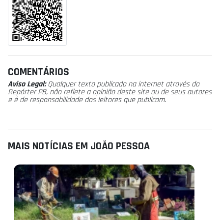
COMENTÁRIOS
Aviso Legal:
Qualquer texto publicado na internet através do
Repórter PB, não reflete a opinião deste site ou de seus autores
e é de responsabilidade dos leitores que publicam.
MAIS NOTÍCIAS EM JOÃO PESSOA