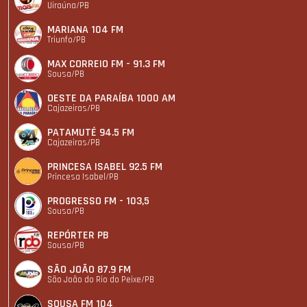
Uiraúna/PB
MARIANA 104 FM
Triunfo/PB
MAX CORREIO FM - 91.3 FM
Sousa/PB
OESTE DA PARAÍBA 1000 AM
Cajazeiras/PB
PATAMUTÉ 94.5 FM
Cajazeiras/PB
PRINCESA ISABEL 92.5 FM
Princesa Isabel/PB
PROGRESSO FM - 103,5
Sousa/PB
REPÓRTER PB
Sousa/PB
SÃO JOÃO 87.9 FM
São João do Rio do Peixe/PB
SOUSA FM 104