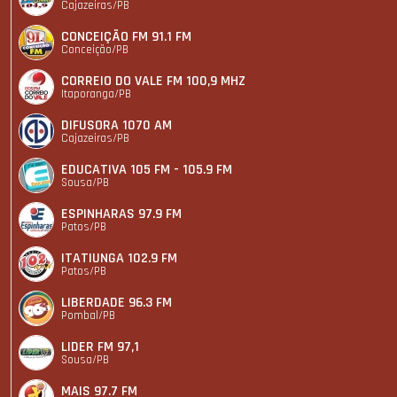
Cajazeiras/PB
CONCEIÇÃO FM 91.1 FM
Conceição/PB
CORREIO DO VALE FM 100,9 MHZ
Itaporanga/PB
DIFUSORA 1070 AM
Cajazeiras/PB
EDUCATIVA 105 FM - 105.9 FM
Sousa/PB
ESPINHARAS 97.9 FM
Patos/PB
ITATIUNGA 102.9 FM
Patos/PB
LIBERDADE 96.3 FM
Pombal/PB
LIDER FM 97,1
Sousa/PB
MAIS 97.7 FM