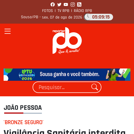
FOTOS
|
TV RPB
|
RÁDIO RPB
05:09:16
Sousa/PB -
sex, 07 de ago de 2026
JOÃO PESSOA
'BRONZE SEGURO'
Vigilância Sanitária interdita