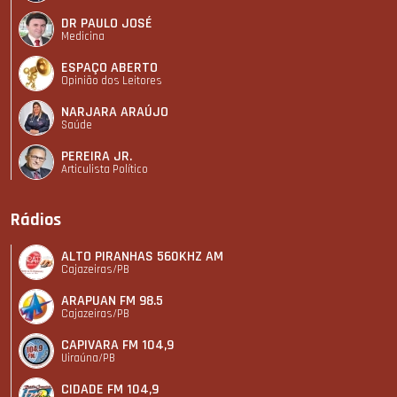
DR PAULO JOSÉ
Medicina
ESPAÇO ABERTO
Opinião dos Leitores
NARJARA ARAÚJO
Saúde
PEREIRA JR.
Articulista Polí­tico
Rádios
ALTO PIRANHAS 560KHZ AM
Cajazeiras/PB
ARAPUAN FM 98.5
Cajazeiras/PB
CAPIVARA FM 104,9
Uiraúna/PB
CIDADE FM 104,9