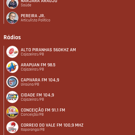
NARJARA ARAÚJO
Saúde
PEREIRA JR.
Articulista Polí­tico
Rádios
ALTO PIRANHAS 560KHZ AM
Cajazeiras/PB
ARAPUAN FM 98.5
Cajazeiras/PB
CAPIVARA FM 104,9
Uiraúna/PB
CIDADE FM 104,9
Cajazeiras/PB
CONCEIÇÃO FM 91.1 FM
Conceição/PB
CORREIO DO VALE FM 100,9 MHZ
Itaporanga/PB