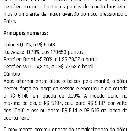
petróleo ajudou a limitar as perdas da moeda brasileira,
mas o ambiente de maior aversão ao risco pressionou a
Bolsa.
Principais números:
Dólar: -0,09%, a R$ 5,148
Ibovespa: -0,79%, aos 170.653 pontos
Petróleo Brent: +5,20%, a US$ 78,02 o barril
Petróleo WTI: +4,37%, a US$ 73,52 o barril
Câmbio
Após alternar entre altas e baixas pela manhã, o dólar
perdeu força ao longo da sessão e encerrou o dia cotado
a R$ 5,148, em queda de 0,09%. A moeda abriu na
máxima do dia, a R$ 5,184, caiu para R$ 5,137 por volta
das 10h10 e oscilou entre R$ 5,14 e R$ 5,16 ao longo da
quarta-feira.
O movimento ocorreu apesar do fortalecimento do dólar