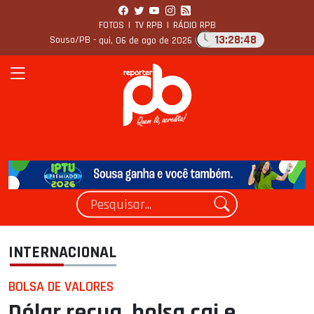
FOTOS
|
TV RPB
|
RÁDIO RPB
13:28:49
Sousa/PB -
qui, 06 de ago de 2026
INTERNACIONAL
BOLSA DE VALORES
Dólar recua, bolsa cai e