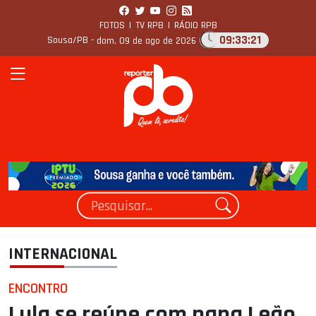
FOTOS
|
TV RPB
|
RÁDIO RPB
09:33:22
Sousa/PB -
dom, 09 de ago de 2026
INTERNACIONAL
ENCONTRO
Lula se reúne com papa Leão