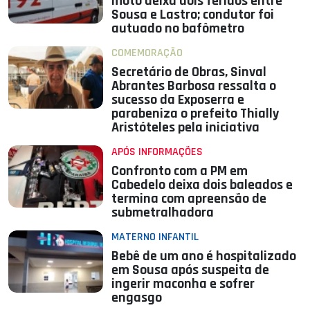
moto deixa dois feridos entre
Sousa e Lastro; condutor foi
autuado no bafômetro
COMEMORAÇÃO
Secretário de Obras, Sinval
Abrantes Barbosa ressalta o
sucesso da Exposerra e
parabeniza o prefeito Thially
Aristóteles pela iniciativa
APÓS INFORMAÇÕES
Confronto com a PM em
Cabedelo deixa dois baleados e
termina com apreensão de
submetralhadora
MATERNO INFANTIL
Bebê de um ano é hospitalizado
em Sousa após suspeita de
ingerir maconha e sofrer
engasgo