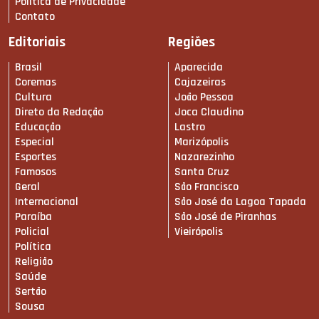
Política de Privacidade
Contato
Editoriais
Regiões
Brasil
Aparecida
Coremas
Cajazeiras
Cultura
João Pessoa
Direto da Redação
Joca Claudino
Educação
Lastro
Especial
Marizópolis
Esportes
Nazarezinho
Famosos
Santa Cruz
Geral
São Francisco
Internacional
São José da Lagoa Tapada
Paraíba
São José de Piranhas
Policial
Vieirópolis
Política
Religião
Saúde
Sertão
Sousa