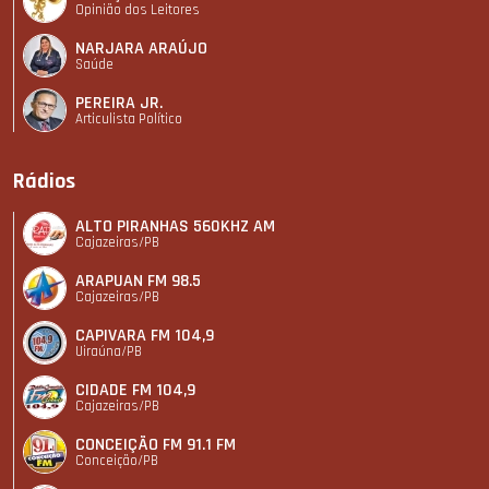
Opinião dos Leitores
NARJARA ARAÚJO
Saúde
PEREIRA JR.
Articulista Polí­tico
Rádios
ALTO PIRANHAS 560KHZ AM
Cajazeiras/PB
ARAPUAN FM 98.5
Cajazeiras/PB
CAPIVARA FM 104,9
Uiraúna/PB
CIDADE FM 104,9
Cajazeiras/PB
CONCEIÇÃO FM 91.1 FM
Conceição/PB