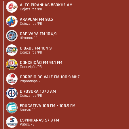
ALTO PIRANHAS 560KHZ AM
Cajazeiras/PB
ARAPUAN FM 98.5
Cajazeiras/PB
CAPIVARA FM 104,9
Uiraúna/PB
CIDADE FM 104,9
Cajazeiras/PB
CONCEIÇÃO FM 91.1 FM
Conceição/PB
CORREIO DO VALE FM 100,9 MHZ
Itaporanga/PB
DIFUSORA 1070 AM
Cajazeiras/PB
EDUCATIVA 105 FM - 105.9 FM
Sousa/PB
ESPINHARAS 97.9 FM
Patos/PB