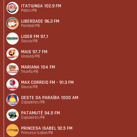
ITATIUNGA 102.9 FM
Patos/PB
LIBERDADE 96.3 FM
Pombal/PB
LIDER FM 97,1
Sousa/PB
MAIS 97.7 FM
Uiraúna/PB
MARIANA 104 FM
Triunfo/PB
MAX CORREIO FM - 91.3 FM
Sousa/PB
OESTE DA PARAÍBA 1000 AM
Cajazeiras/PB
PATAMUTÉ 94.5 FM
Cajazeiras/PB
PRINCESA ISABEL 92.5 FM
Princesa Isabel/PB