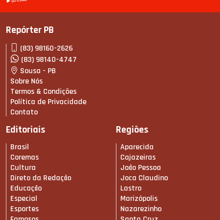
Repórter PB
(83) 98160-2626
(83) 98140-4747
Sousa - PB
Sobre Nós
Termos & Condições
Política de Privacidade
Contato
Editoriais
Regiões
Brasil
Aparecida
Coremas
Cajazeiras
Cultura
João Pessoa
Direto da Redação
Joca Claudino
Educação
Lastro
Especial
Marizópolis
Esportes
Nazarezinho
Famosos
Santa Cruz