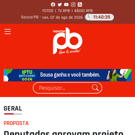
FOTOS
|
TV RPB
|
RÁDIO RPB
11:40:36
Sousa/PB -
sex, 07 de ago de 2026
GERAL
PROPOSTA
Deputados aprovam projeto