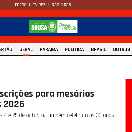
FOTOS
|
TV RPB
|
RÁDIO RPB
ERTÃO
GERAL
PARAÍBA
POLÍTICA
BRASIL
OUTROS
nscrições para mesários
s 2026
as 4 e 25 de outubro, também celebram os 30 anos