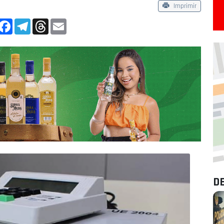
Imprimir
App
Facebook
Telegram
Threads
Email
D