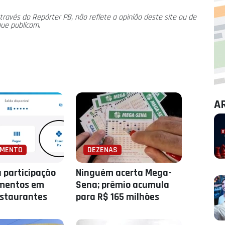
través do Repórter PB, não reflete a opinião deste site ou de
que publicam.
A
AMENTO
DEZENAS
a participação
Ninguém acerta Mega-
mentos em
Sena; prêmio acumula
estaurantes
para R$ 165 milhões