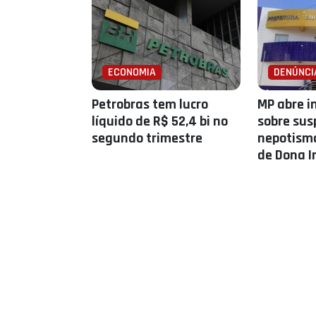
ECONOMIA
DENÚNCI
Petrobras tem lucro
MP abre i
líquido de R$ 52,4 bi no
sobre sus
segundo trimestre
nepotismo
de Dona I