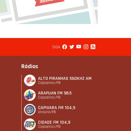
SIGA
Rádios
ALTO PIRANHAS 560KHZ AM
Cajazeiras/PB
ARAPUAN FM 98.5
Cajazeiras/PB
CAPIVARA FM 104,9
Uiraúna/PB
CIDADE FM 104,9
Cajazeiras/PB