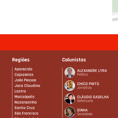
Regiões
Colunistas
Aparecida
ALEXANDRE LYRA
Cajazeiras
Política
João Pessoa
CHICO PINTO
Joca Claudino
Jornalista
Lastro
Marizópolis
CLÁUDIO GADELHA
Defensoria
Nazarezinho
Santa Cruz
DINHA
São Francisco
Sociedade