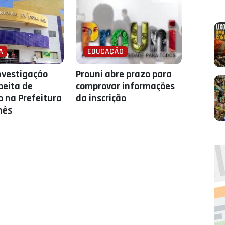
A
EDUCAÇÃO
nvestigação
Prouni abre prazo para
peita de
comprovar informações
 na Prefeitura
da inscrição
nês