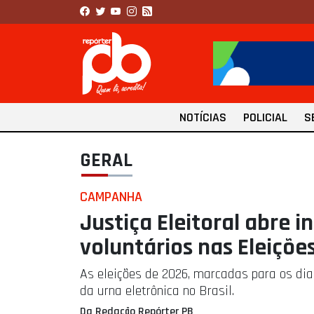
NOTÍCIAS
POLICIAL
S
GERAL
CAMPANHA
Justiça Eleitoral abre i
voluntários nas Eleiçõe
As eleições de 2026, marcadas para os di
da urna eletrônica no Brasil.
Da Redação Repórter PB