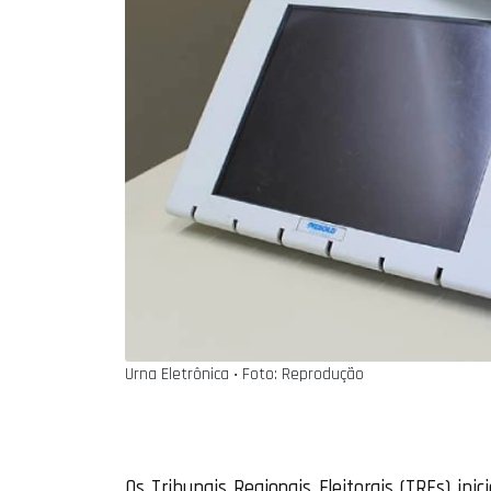
Urna Eletrônica ‧ Foto: Reprodução
Os Tribunais Regionais Eleitorais (TREs) in