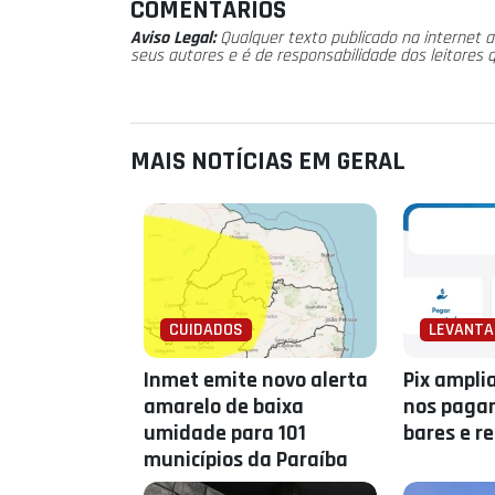
COMENTÁRIOS
Aviso Legal:
Qualquer texto publicado na internet a
seus autores e é de responsabilidade dos leitores 
MAIS NOTÍCIAS EM GERAL
CUIDADOS
LEVANT
Inmet emite novo alerta
Pix ampli
amarelo de baixa
nos paga
umidade para 101
bares e r
municípios da Paraíba