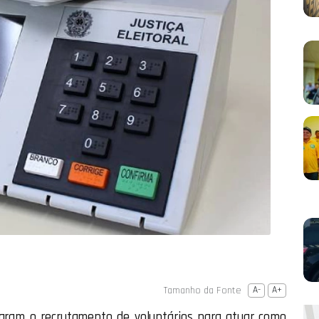
Tamanho da Fonte
A-
A+
iciaram o recrutamento de voluntários para atuar como