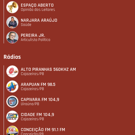
ESPAÇO ABERTO
Opinião dos Leitores
NARJARA ARAÚJO
Saúde
PEREIRA JR.
Articulista Polí­tico
Rádios
ALTO PIRANHAS 560KHZ AM
Cajazeiras/PB
ARAPUAN FM 98.5
Cajazeiras/PB
CAPIVARA FM 104,9
Uiraúna/PB
CIDADE FM 104,9
Cajazeiras/PB
CONCEIÇÃO FM 91.1 FM
Conceição/PB