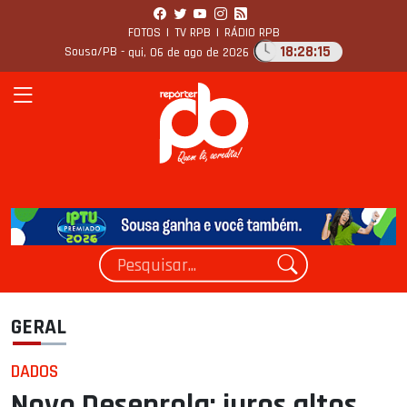
FOTOS
|
TV RPB
|
RÁDIO RPB
18:28:16
Sousa/PB -
qui, 06 de ago de 2026
GERAL
DADOS
Novo Desenrola: juros altos