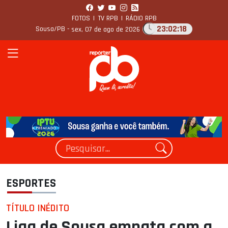
FOTOS
|
TV RPB
|
RÁDIO RPB
23:02:19
Sousa/PB -
sex, 07 de ago de 2026
ESPORTES
TÍTULO INÉDITO
Liga de Sousa empata com a