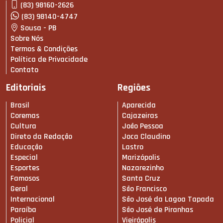
(83) 98160-2626
(83) 98140-4747
Sousa - PB
Sobre Nós
Termos & Condições
Política de Privacidade
Contato
Editoriais
Regiões
Brasil
Aparecida
Coremas
Cajazeiras
Cultura
João Pessoa
Direto da Redação
Joca Claudino
Educação
Lastro
Especial
Marizópolis
Esportes
Nazarezinho
Famosos
Santa Cruz
Geral
São Francisco
Internacional
São José da Lagoa Tapada
Paraíba
São José de Piranhas
Policial
Vieirópolis