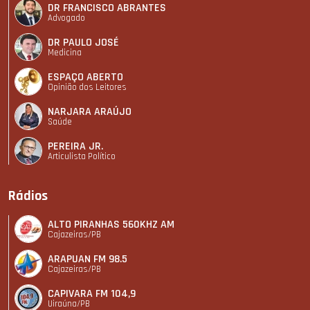
DR FRANCISCO ABRANTES
Advogado
DR PAULO JOSÉ
Medicina
ESPAÇO ABERTO
Opinião dos Leitores
NARJARA ARAÚJO
Saúde
PEREIRA JR.
Articulista Polí­tico
Rádios
ALTO PIRANHAS 560KHZ AM
Cajazeiras/PB
ARAPUAN FM 98.5
Cajazeiras/PB
CAPIVARA FM 104,9
Uiraúna/PB