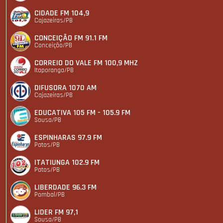
CIDADE FM 104,9
Cajazeiras/PB
CONCEIÇÃO FM 91.1 FM
Conceição/PB
CORREIO DO VALE FM 100,9 MHZ
Itaporanga/PB
DIFUSORA 1070 AM
Cajazeiras/PB
EDUCATIVA 105 FM - 105.9 FM
Sousa/PB
ESPINHARAS 97.9 FM
Patos/PB
ITATIUNGA 102.9 FM
Patos/PB
LIBERDADE 96.3 FM
Pombal/PB
LIDER FM 97,1
Sousa/PB