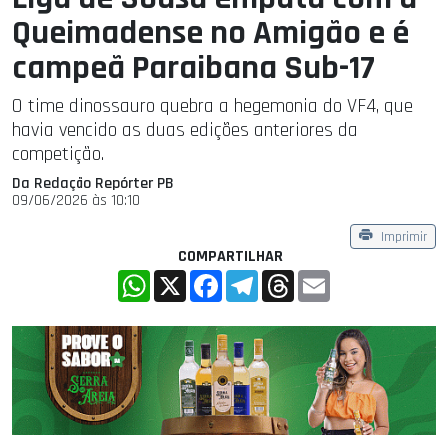
Queimadense no Amigão e é
campeã Paraibana Sub-17
O time dinossauro quebra a hegemonia do VF4, que
havia vencido as duas edições anteriores da
competição.
Da Redação Repórter PB
09/06/2026 às 10:10
Imprimir
COMPARTILHAR
WhatsApp
X
Facebook
Telegram
Threads
Email