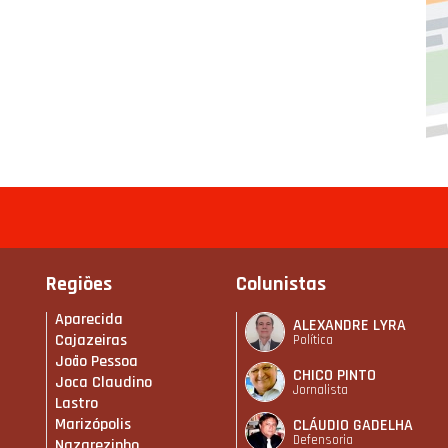
Regiões
Colunistas
Aparecida
ALEXANDRE LYRA
Cajazeiras
Política
João Pessoa
CHICO PINTO
Joca Claudino
Jornalista
Lastro
Marizópolis
CLÁUDIO GADELHA
Defensoria
Nazarezinho