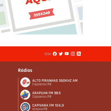
SIGA
Rádios
ALTO PIRANHAS 560KHZ AM
Cajazeiras/PB
ARAPUAN FM 98.5
Cajazeiras/PB
CAPIVARA FM 104,9
Uiraúna/PB