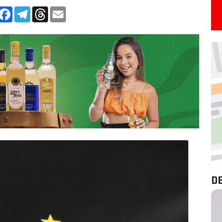
App
Facebook
Telegram
Threads
Email
D