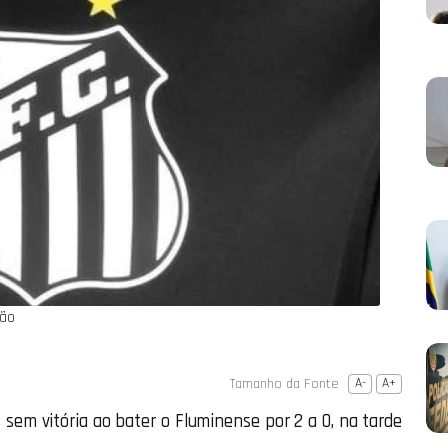
ção
Tamanho da Fonte
A-
A+
sem vitória ao bater o Fluminense por 2 a 0, na tarde