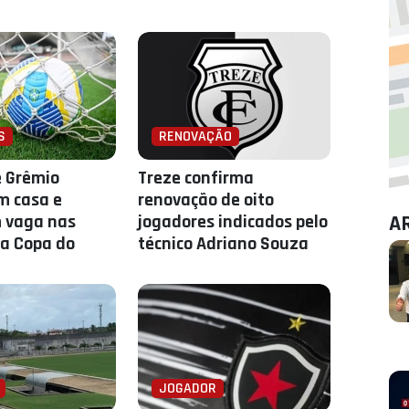
S
RENOVAÇÃO
e Grêmio
Treze confirma
m casa e
renovação de oito
 vaga nas
jogadores indicados pelo
A
a Copa do
técnico Adriano Souza
JOGADOR