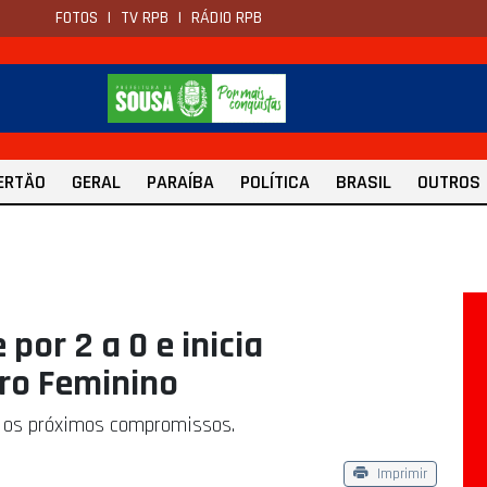
FOTOS
|
TV RPB
|
RÁDIO RPB
ERTÃO
GERAL
PARAÍBA
POLÍTICA
BRASIL
OUTROS
por 2 a 0 e inicia
iro Feminino
 os próximos compromissos.
Imprimir