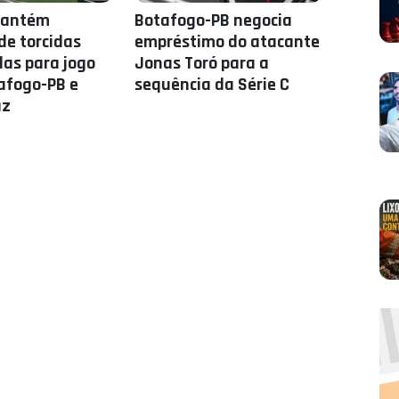
mantém
Botafogo-PB negocia
de torcidas
empréstimo do atacante
as para jogo
Jonas Toró para a
afogo-PB e
sequência da Série C
uz