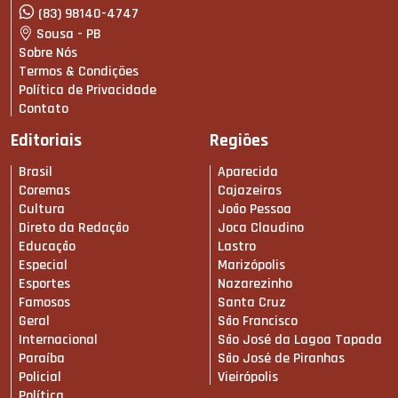
(83) 98140-4747
Sousa - PB
Sobre Nós
Termos & Condições
Política de Privacidade
Contato
Editoriais
Regiões
Brasil
Aparecida
Coremas
Cajazeiras
Cultura
João Pessoa
Direto da Redação
Joca Claudino
Educação
Lastro
Especial
Marizópolis
Esportes
Nazarezinho
Famosos
Santa Cruz
Geral
São Francisco
Internacional
São José da Lagoa Tapada
Paraíba
São José de Piranhas
Policial
Vieirópolis
Política