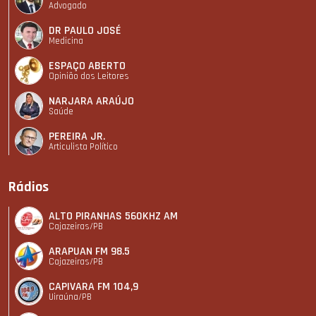
Advogado
DR PAULO JOSÉ
Medicina
ESPAÇO ABERTO
Opinião dos Leitores
NARJARA ARAÚJO
Saúde
PEREIRA JR.
Articulista Polí­tico
Rádios
ALTO PIRANHAS 560KHZ AM
Cajazeiras/PB
ARAPUAN FM 98.5
Cajazeiras/PB
CAPIVARA FM 104,9
Uiraúna/PB