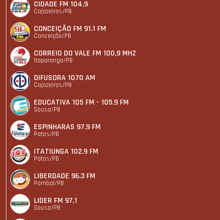
CIDADE FM 104,9
Cajazeiras/PB
CONCEIÇÃO FM 91.1 FM
Conceição/PB
CORREIO DO VALE FM 100,9 MHZ
Itaporanga/PB
DIFUSORA 1070 AM
Cajazeiras/PB
EDUCATIVA 105 FM - 105.9 FM
Sousa/PB
ESPINHARAS 97.9 FM
Patos/PB
ITATIUNGA 102.9 FM
Patos/PB
LIBERDADE 96.3 FM
Pombal/PB
LIDER FM 97,1
Sousa/PB