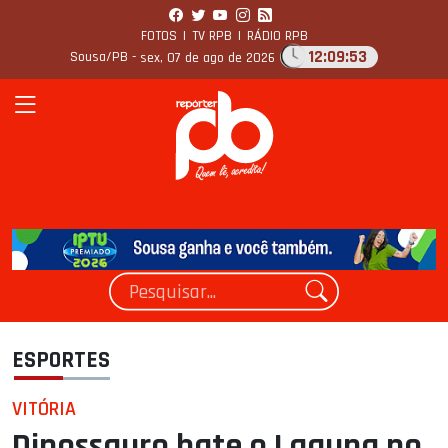
FOTOS
|
TV RPB
|
RÁDIO RPB
12:09:54
Sousa/PB -
sex, 07 de ago de 2026
ESPORTES
VITÓRIA
Dinossauro bate o Laguna no