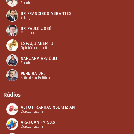
Saúde
DR FRANCISCO ABRANTES
Advogado
DR PAULO JOSÉ
Medicina
ESPAÇO ABERTO
Opinião dos Leitores
NARJARA ARAÚJO
Saúde
PEREIRA JR.
Articulista Polí­tico
Rádios
ALTO PIRANHAS 560KHZ AM
Cajazeiras/PB
ARAPUAN FM 98.5
Cajazeiras/PB