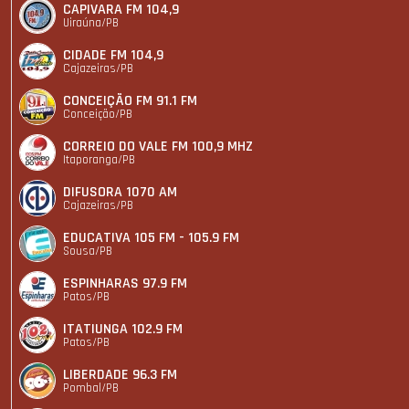
CAPIVARA FM 104,9
Uiraúna/PB
CIDADE FM 104,9
Cajazeiras/PB
CONCEIÇÃO FM 91.1 FM
Conceição/PB
CORREIO DO VALE FM 100,9 MHZ
Itaporanga/PB
DIFUSORA 1070 AM
Cajazeiras/PB
EDUCATIVA 105 FM - 105.9 FM
Sousa/PB
ESPINHARAS 97.9 FM
Patos/PB
ITATIUNGA 102.9 FM
Patos/PB
LIBERDADE 96.3 FM
Pombal/PB