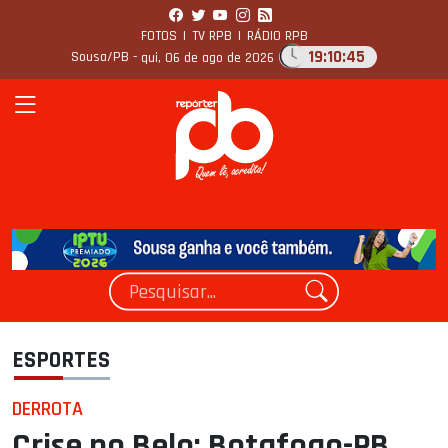
FOTOS
|
TV RPB
|
RÁDIO RPB
19:10:46
Sousa/PB -
qui, 06 de ago de 2026
ESPORTES
DERROTA
Crise no Belo: Botafogo-PB