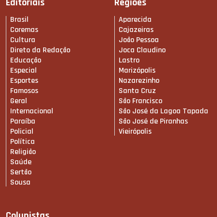
Editoriais
Regiões
Brasil
Aparecida
Coremas
Cajazeiras
Cultura
João Pessoa
Direto da Redação
Joca Claudino
Educação
Lastro
Especial
Marizópolis
Esportes
Nazarezinho
Famosos
Santa Cruz
Geral
São Francisco
Internacional
São José da Lagoa Tapada
Paraíba
São José de Piranhas
Policial
Vieirópolis
Política
Religião
Saúde
Sertão
Sousa
Colunistas