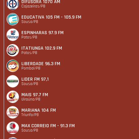
DIFUSORA 1070 AM
Cajazeiras/PB
EDUCATIVA 105 FM - 105.9 FM
Sousa/PB
ESPINHARAS 97.9 FM
Patos/PB
ITATIUNGA 102.9 FM
Patos/PB
LIBERDADE 96.3 FM
Pombal/PB
LIDER FM 97,1
Sousa/PB
MAIS 97.7 FM
Uiraúna/PB
MARIANA 104 FM
Triunfo/PB
MAX CORREIO FM - 91.3 FM
Sousa/PB