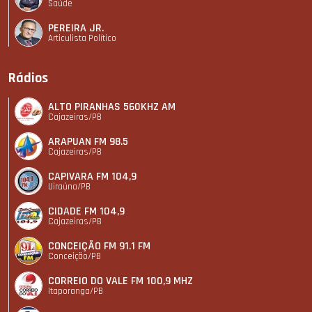
Saúde
PEREIRA JR.
Articulista Polí­tico
Rádios
ALTO PIRANHAS 560KHZ AM
Cajazeiras/PB
ARAPUAN FM 98.5
Cajazeiras/PB
CAPIVARA FM 104,9
Uiraúna/PB
CIDADE FM 104,9
Cajazeiras/PB
CONCEIÇÃO FM 91.1 FM
Conceição/PB
CORREIO DO VALE FM 100,9 MHZ
Itaporanga/PB