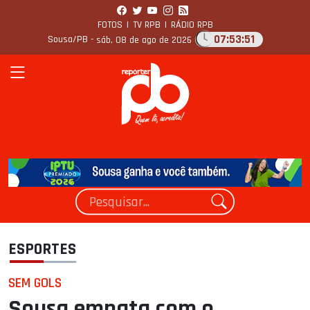
FOTOS
|
TV RPB
|
RÁDIO RPB
07:53:52
Sousa/PB -
sáb, 08 de ago de 2026
ESPORTES
SEM GOLS
Sousa empata com o