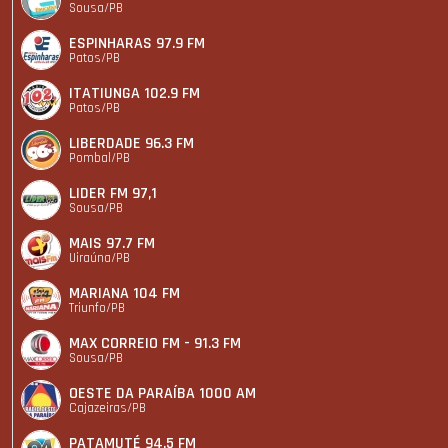
Sousa/PB
ESPINHARAS 97.9 FM
Patos/PB
ITATIUNGA 102.9 FM
Patos/PB
LIBERDADE 96.3 FM
Pombal/PB
LIDER FM 97,1
Sousa/PB
MAIS 97.7 FM
Uiraúna/PB
MARIANA 104 FM
Triunfo/PB
MAX CORREIO FM - 91.3 FM
Sousa/PB
OESTE DA PARAÍBA 1000 AM
Cajazeiras/PB
PATAMUTÉ 94.5 FM