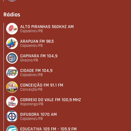
Rádios
ALTO PIRANHAS 560KHZ AM
Cajazeiras/PB
ARAPUAN FM 98.5
Cajazeiras/PB
CAPIVARA FM 104,9
Uiraúna/PB
CIDADE FM 104,9
Cajazeiras/PB
CONCEIÇÃO FM 91.1 FM
Conceição/PB
CORREIO DO VALE FM 100,9 MHZ
Itaporanga/PB
DIFUSORA 1070 AM
Cajazeiras/PB
EDUCATIVA 105 FM - 105.9 FM