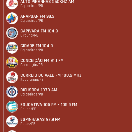
ALTO PIRANHAS 560KHZ AM
Cajazeiras/PB
ARAPUAN FM 98.5
Cajazeiras/PB
CAPIVARA FM 104,9
Uiraúna/PB
CIDADE FM 104,9
Cajazeiras/PB
CONCEIÇÃO FM 91.1 FM
Conceição/PB
CORREIO DO VALE FM 100,9 MHZ
Itaporanga/PB
DIFUSORA 1070 AM
Cajazeiras/PB
EDUCATIVA 105 FM - 105.9 FM
Sousa/PB
ESPINHARAS 97.9 FM
Patos/PB