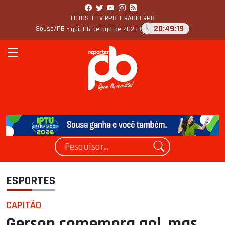
FOTOS
|
TV RPB
|
RÁDIO RPB
20:49:20
Sousa/PB -
qui, 06 de ago de 2026
ESPORTES
CAPITÃO
Gerson comemora gol, mas