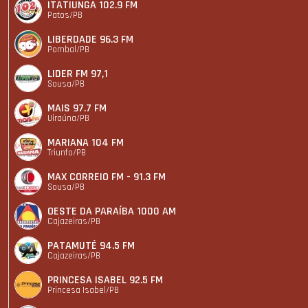
ITATIUNGA 102.9 FM
Patos/PB
LIBERDADE 96.3 FM
Pombal/PB
LIDER FM 97,1
Sousa/PB
MAIS 97.7 FM
Uiraúna/PB
MARIANA 104 FM
Triunfo/PB
MAX CORREIO FM - 91.3 FM
Sousa/PB
OESTE DA PARAÍBA 1000 AM
Cajazeiras/PB
PATAMUTÉ 94.5 FM
Cajazeiras/PB
PRINCESA ISABEL 92.5 FM
Princesa Isabel/PB