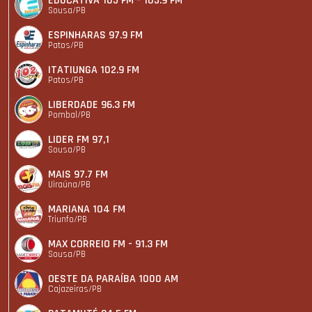
EDUCATIVA 105 FM - 105.9 FM
Sousa/PB
ESPINHARAS 97.9 FM
Patos/PB
ITATIUNGA 102.9 FM
Patos/PB
LIBERDADE 96.3 FM
Pombal/PB
LIDER FM 97,1
Sousa/PB
MAIS 97.7 FM
Uiraúna/PB
MARIANA 104 FM
Triunfo/PB
MAX CORREIO FM - 91.3 FM
Sousa/PB
OESTE DA PARAÍBA 1000 AM
Cajazeiras/PB