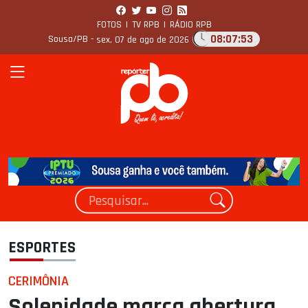
FOTOS
|
TV RPB
|
RÁDIO RPB
08:07:54
Sousa/PB -
sex, 07 de ago de 2026
ESPORTES
CERIMÔNIA
Solenidade marca abertura