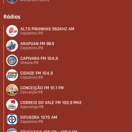
Rádios
ALTO PIRANHAS 560KHZ AM
Cajazeiras/PB
ARAPUAN FM 98.5
Cajazeiras/PB
CAPIVARA FM 104,9
Uiraúna/PB
CIDADE FM 104,9
Cajazeiras/PB
CONCEIÇÃO FM 91.1 FM
Conceição/PB
CORREIO DO VALE FM 100,9 MHZ
Itaporanga/PB
DIFUSORA 1070 AM
Cajazeiras/PB