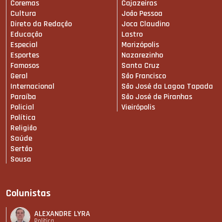
Coremas
Cajazeiras
Cultura
João Pessoa
Direto da Redação
Joca Claudino
Educação
Lastro
Especial
Marizópolis
Esportes
Nazarezinho
Famosos
Santa Cruz
Geral
São Francisco
Internacional
São José da Lagoa Tapada
Paraíba
São José de Piranhas
Policial
Vieirópolis
Política
Religião
Saúde
Sertão
Sousa
Colunistas
ALEXANDRE LYRA
Política