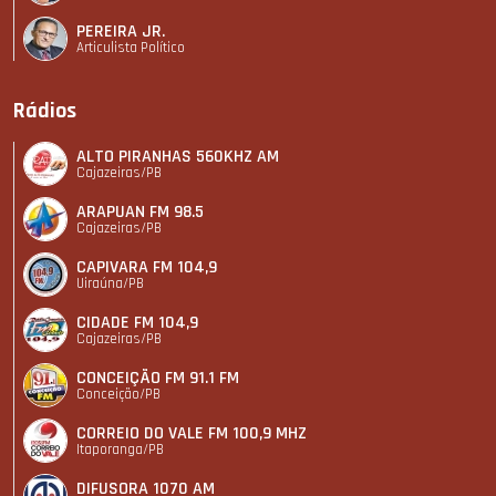
PEREIRA JR.
Articulista Polí­tico
Rádios
ALTO PIRANHAS 560KHZ AM
Cajazeiras/PB
ARAPUAN FM 98.5
Cajazeiras/PB
CAPIVARA FM 104,9
Uiraúna/PB
CIDADE FM 104,9
Cajazeiras/PB
CONCEIÇÃO FM 91.1 FM
Conceição/PB
CORREIO DO VALE FM 100,9 MHZ
Itaporanga/PB
DIFUSORA 1070 AM