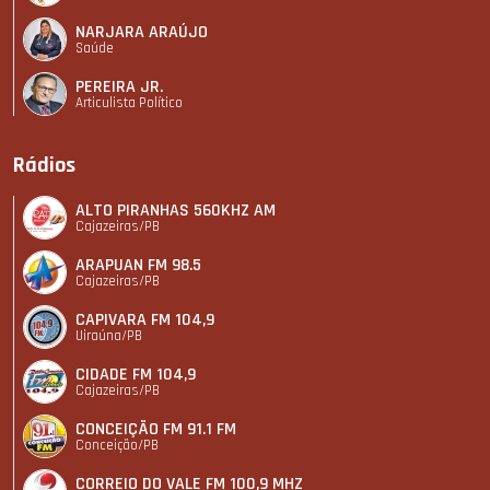
NARJARA ARAÚJO
Saúde
PEREIRA JR.
Articulista Polí­tico
Rádios
ALTO PIRANHAS 560KHZ AM
Cajazeiras/PB
ARAPUAN FM 98.5
Cajazeiras/PB
CAPIVARA FM 104,9
Uiraúna/PB
CIDADE FM 104,9
Cajazeiras/PB
CONCEIÇÃO FM 91.1 FM
Conceição/PB
CORREIO DO VALE FM 100,9 MHZ