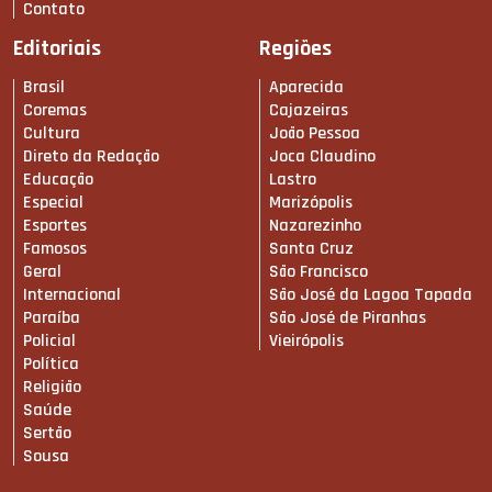
Contato
Editoriais
Regiões
Brasil
Aparecida
Coremas
Cajazeiras
Cultura
João Pessoa
Direto da Redação
Joca Claudino
Educação
Lastro
Especial
Marizópolis
Esportes
Nazarezinho
Famosos
Santa Cruz
Geral
São Francisco
Internacional
São José da Lagoa Tapada
Paraíba
São José de Piranhas
Policial
Vieirópolis
Política
Religião
Saúde
Sertão
Sousa