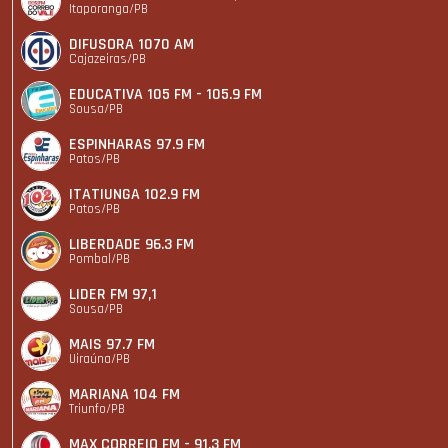
Itaporanga/PB
DIFUSORA 1070 AM
Cajazeiras/PB
EDUCATIVA 105 FM - 105.9 FM
Sousa/PB
ESPINHARAS 97.9 FM
Patos/PB
ITATIUNGA 102.9 FM
Patos/PB
LIBERDADE 96.3 FM
Pombal/PB
LIDER FM 97,1
Sousa/PB
MAIS 97.7 FM
Uiraúna/PB
MARIANA 104 FM
Triunfo/PB
MAX CORREIO FM - 91.3 FM