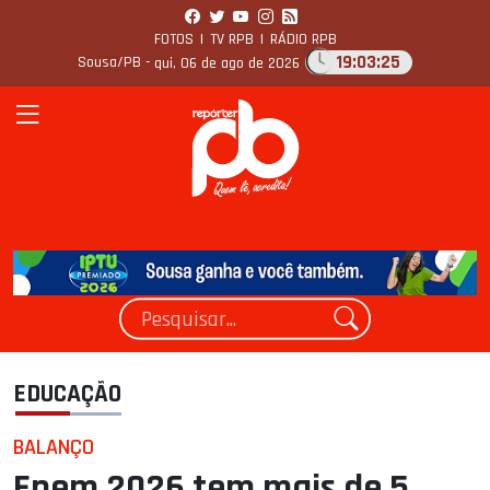
FOTOS
|
TV RPB
|
RÁDIO RPB
19:03:27
Sousa/PB -
qui, 06 de ago de 2026
EDUCAÇÃO
BALANÇO
Enem 2026 tem mais de 5