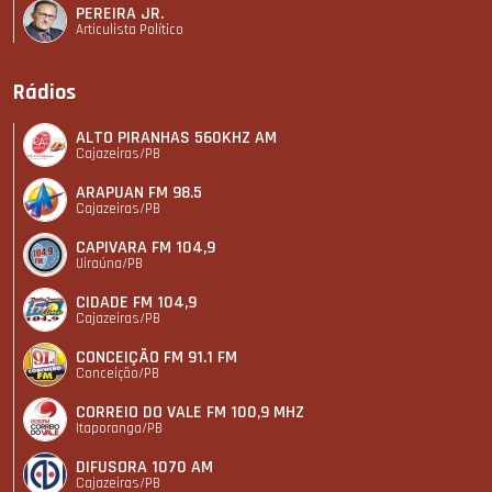
PEREIRA JR.
Articulista Polí­tico
Rádios
ALTO PIRANHAS 560KHZ AM
Cajazeiras/PB
ARAPUAN FM 98.5
Cajazeiras/PB
CAPIVARA FM 104,9
Uiraúna/PB
CIDADE FM 104,9
Cajazeiras/PB
CONCEIÇÃO FM 91.1 FM
Conceição/PB
CORREIO DO VALE FM 100,9 MHZ
Itaporanga/PB
DIFUSORA 1070 AM
Cajazeiras/PB