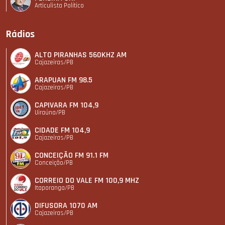
Articulista Polí­tico
Rádios
ALTO PIRANHAS 560KHZ AM
Cajazeiras/PB
ARAPUAN FM 98.5
Cajazeiras/PB
CAPIVARA FM 104,9
Uiraúna/PB
CIDADE FM 104,9
Cajazeiras/PB
CONCEIÇÃO FM 91.1 FM
Conceição/PB
CORREIO DO VALE FM 100,9 MHZ
Itaporanga/PB
DIFUSORA 1070 AM
Cajazeiras/PB