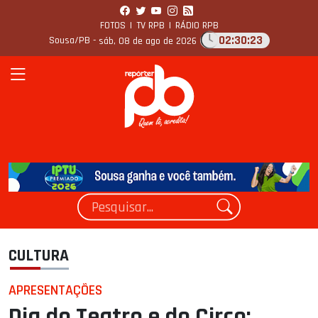
FOTOS
|
TV RPB
|
RÁDIO RPB
02:30:24
Sousa/PB -
sáb, 08 de ago de 2026
CULTURA
APRESENTAÇÕES
Dia do Teatro e do Circo: