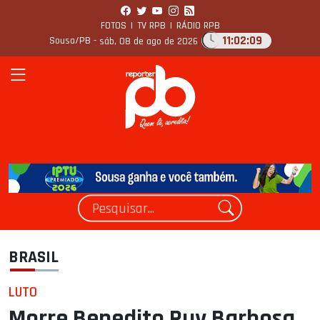
FOTOS
|
TV RPB
|
RÁDIO RPB
11:02:10
Sousa/PB -
sáb, 08 de ago de 2026
BRASIL
LUTO
Morre Benedito Ruy Barbosa,