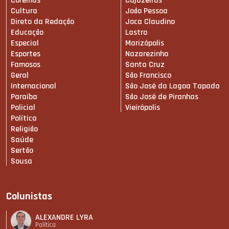
Coremas
Cajazeiras
Cultura
João Pessoa
Direto da Redação
Joca Claudino
Educação
Lastro
Especial
Marizópolis
Esportes
Nazarezinho
Famosos
Santa Cruz
Geral
São Francisco
Internacional
São José da Lagoa Tapada
Paraíba
São José de Piranhas
Policial
Vieirópolis
Política
Religião
Saúde
Sertão
Sousa
Colunistas
ALEXANDRE LYRA
Política