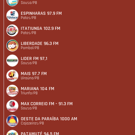
Sousa/PB
ESPINHARAS 97.9 FM
Patos/PB
ITATIUNGA 102.9 FM
Patos/PB
LIBERDADE 96.3 FM
Pombal/PB
LIDER FM 97,1
Sousa/PB
MAIS 97.7 FM
Uiraúna/PB
MARIANA 104 FM
Triunfo/PB
MAX CORREIO FM - 91.3 FM
Sousa/PB
OESTE DA PARAÍBA 1000 AM
Cajazeiras/PB
PATAMUTÉ 94.5 FM