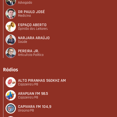
Advogado
DR PAULO JOSÉ
Medicina
ESPAÇO ABERTO
Opinião dos Leitores
NARJARA ARAÚJO
Saúde
PEREIRA JR.
Articulista Polí­tico
Rádios
ALTO PIRANHAS 560KHZ AM
Cajazeiras/PB
ARAPUAN FM 98.5
Cajazeiras/PB
CAPIVARA FM 104,9
Uiraúna/PB