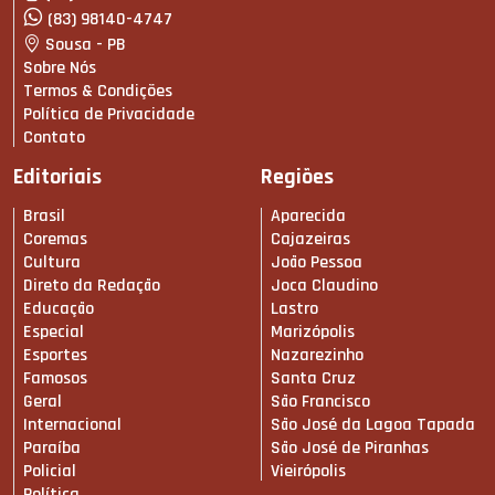
(83) 98140-4747
Sousa - PB
Sobre Nós
Termos & Condições
Política de Privacidade
Contato
Editoriais
Regiões
Brasil
Aparecida
Coremas
Cajazeiras
Cultura
João Pessoa
Direto da Redação
Joca Claudino
Educação
Lastro
Especial
Marizópolis
Esportes
Nazarezinho
Famosos
Santa Cruz
Geral
São Francisco
Internacional
São José da Lagoa Tapada
Paraíba
São José de Piranhas
Policial
Vieirópolis
Política