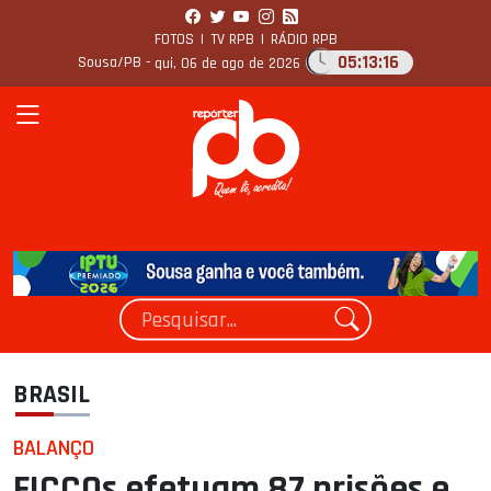
FOTOS
|
TV RPB
|
RÁDIO RPB
05:13:18
Sousa/PB -
qui, 06 de ago de 2026
BRASIL
BALANÇO
FICCOs efetuam 87 prisões e