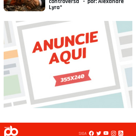
controversa - por: Alexandre
Lyra*
SIGA