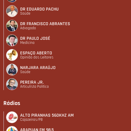
DR EDUARDO PACHU
Saúde
DR FRANCISCO ABRANTES
Advogado
DR PAULO JOSÉ
Medicina
ESPAÇO ABERTO
Opinião dos Leitores
NARJARA ARAÚJO
Saúde
PEREIRA JR.
Articulista Polí­tico
Rádios
ALTO PIRANHAS 560KHZ AM
Cajazeiras/PB
ARAPUAN FM 98.5