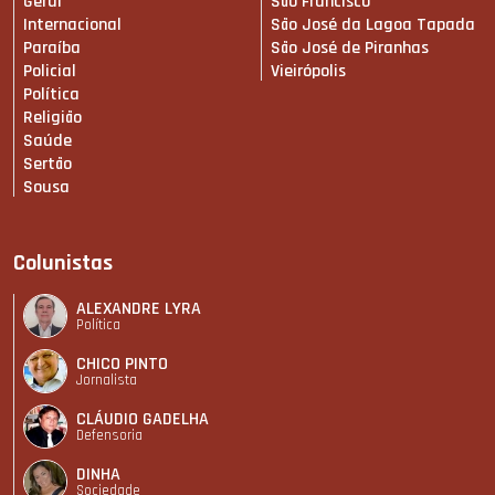
Geral
São Francisco
Internacional
São José da Lagoa Tapada
Paraíba
São José de Piranhas
Policial
Vieirópolis
Política
Religião
Saúde
Sertão
Sousa
Colunistas
ALEXANDRE LYRA
Política
CHICO PINTO
Jornalista
CLÁUDIO GADELHA
Defensoria
DINHA
Sociedade