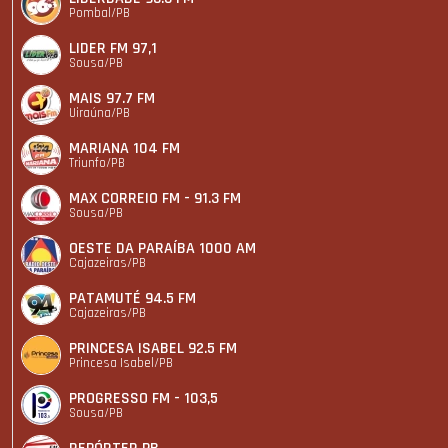
Pombal/PB
LIDER FM 97,1
Sousa/PB
MAIS 97.7 FM
Uiraúna/PB
MARIANA 104 FM
Triunfo/PB
MAX CORREIO FM - 91.3 FM
Sousa/PB
OESTE DA PARAÍBA 1000 AM
Cajazeiras/PB
PATAMUTÉ 94.5 FM
Cajazeiras/PB
PRINCESA ISABEL 92.5 FM
Princesa Isabel/PB
PROGRESSO FM - 103,5
Sousa/PB