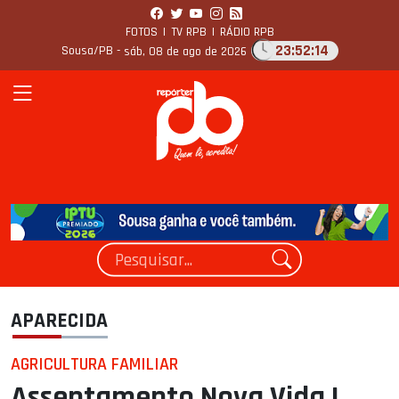
FOTOS
|
TV RPB
|
RÁDIO RPB
23:52:15
Sousa/PB -
sáb, 08 de ago de 2026
APARECIDA
AGRICULTURA FAMILIAR
Assentamento Nova Vida I