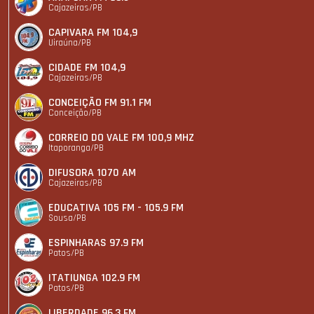
Cajazeiras/PB
CAPIVARA FM 104,9
Uiraúna/PB
CIDADE FM 104,9
Cajazeiras/PB
CONCEIÇÃO FM 91.1 FM
Conceição/PB
CORREIO DO VALE FM 100,9 MHZ
Itaporanga/PB
DIFUSORA 1070 AM
Cajazeiras/PB
EDUCATIVA 105 FM - 105.9 FM
Sousa/PB
ESPINHARAS 97.9 FM
Patos/PB
ITATIUNGA 102.9 FM
Patos/PB
LIBERDADE 96.3 FM