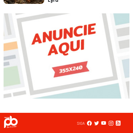
Lyra*
SIGA