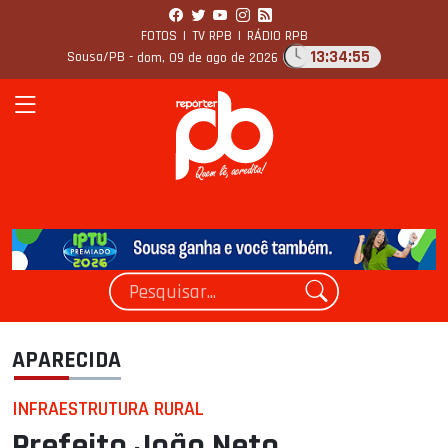
FOTOS
|
TV RPB
|
RÁDIO RPB
13:34:56
Sousa/PB -
dom, 09 de ago de 2026
APARECIDA
INFRAESTRUTURA RURAL
Prefeito João Neto