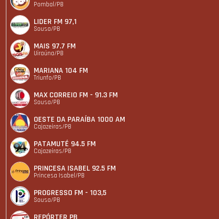
Pombal/PB
LIDER FM 97,1
Sousa/PB
MAIS 97.7 FM
Uiraúna/PB
MARIANA 104 FM
Triunfo/PB
MAX CORREIO FM - 91.3 FM
Sousa/PB
OESTE DA PARAÍBA 1000 AM
Cajazeiras/PB
PATAMUTÉ 94.5 FM
Cajazeiras/PB
PRINCESA ISABEL 92.5 FM
Princesa Isabel/PB
PROGRESSO FM - 103,5
Sousa/PB
REPÓRTER PB