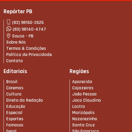
Repórter PB
(83) 98160-2626
(83) 98140-4747
Sousa - PB
Sobre Nós
Termos & Condições
Política de Privacidade
Contato
Editoriais
Regiões
Brasil
Aparecida
Coremas
Cajazeiras
Cultura
João Pessoa
Direto da Redação
Joca Claudino
Educação
Lastro
Especial
Marizópolis
Esportes
Nazarezinho
Famosos
Santa Cruz
Geral
São Francisco