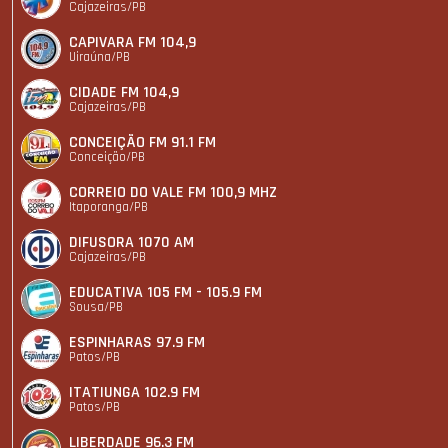
Cajazeiras/PB
CAPIVARA FM 104,9
Uiraúna/PB
CIDADE FM 104,9
Cajazeiras/PB
CONCEIÇÃO FM 91.1 FM
Conceição/PB
CORREIO DO VALE FM 100,9 MHZ
Itaporanga/PB
DIFUSORA 1070 AM
Cajazeiras/PB
EDUCATIVA 105 FM - 105.9 FM
Sousa/PB
ESPINHARAS 97.9 FM
Patos/PB
ITATIUNGA 102.9 FM
Patos/PB
LIBERDADE 96.3 FM