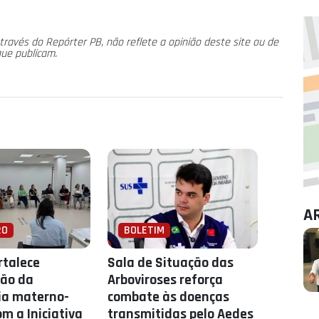
través do Repórter PB, não reflete a opinião deste site ou de
que publicam.
A
RO
BOLETIM
rtalece
Sala de Situação das
ção da
Arboviroses reforça
ia materno-
combate às doenças
om a Iniciativa
transmitidas pelo Aedes