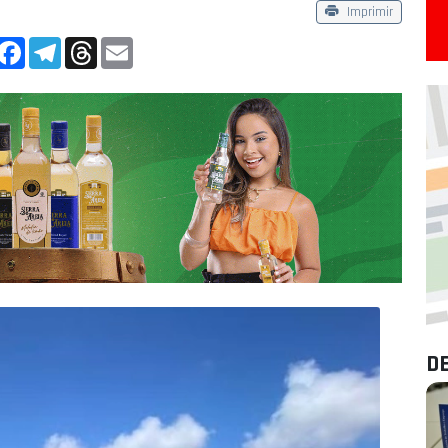
Imprimir
App
Facebook
Telegram
Threads
Email
D