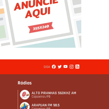
SIGA
Rádios
ALTO PIRANHAS 560KHZ AM
Cajazeiras/PB
ARAPUAN FM 98.5
Cajazeiras/PB