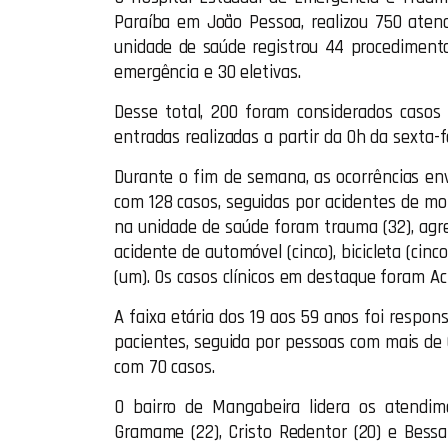
Paraíba em João Pessoa, realizou 750 aten
unidade de saúde registrou 44 procedimento
emergência e 30 eletivas.
Desse total, 200 foram considerados casos
entradas realizadas a partir da 0h da sexta-f
Durante o fim de semana, as ocorrências en
com 128 casos, seguidas por acidentes de mot
na unidade de saúde foram trauma (32), agres
acidente de automóvel (cinco), bicicleta (cin
(um). Os casos clínicos em destaque foram Aci
A faixa etária dos 19 aos 59 anos foi respon
pacientes, seguida por pessoas com mais de 60
com 70 casos.
O bairro de Mangabeira lidera os atendim
Gramame (22), Cristo Redentor (20) e Bessa 