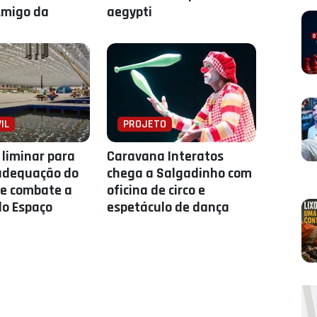
Amigo da
aegypti
IL
PROJETO
liminar para
Caravana Interatos
adequação do
chega a Salgadinho com
e combate a
oficina de circo e
do Espaço
espetáculo de dança