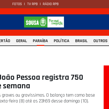
FOTOS
|
TV RPB
|
RÁDIO RPB
ERTÃO
GERAL
PARAÍBA
POLÍTICA
BRASIL
OUTROS
João Pessoa registra 750
e semana
s graves ou gravíssimos. O balanço tem como base
exta-feira (8) até as 23h59 desse domingo (10).