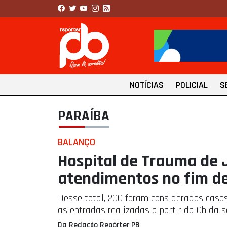
NOTÍCIAS
POLICIAL
S
PARAÍBA
BALANÇO
Hospital de Trauma de 
atendimentos no fim d
Desse total, 200 foram considerados caso
as entradas realizadas a partir da 0h da s
Da Redação Repórter PB