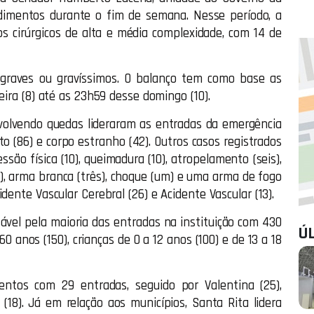
dimentos durante o fim de semana. Nesse período, a
s cirúrgicos de alta e média complexidade, com 14 de
 graves ou gravíssimos. O balanço tem como base as
eira (8) até as 23h59 desse domingo (10).
volvendo quedas lideraram as entradas da emergência
o (86) e corpo estranho (42). Outros casos registrados
são física (10), queimadura (10), atropelamento (seis),
co), arma branca (três), choque (um) e uma arma de fogo
dente Vascular Cerebral (26) e Acidente Vascular (13).
sável pela maioria das entradas na instituição com 430
Ú
 anos (150), crianças de 0 a 12 anos (100) e de 13 a 18
entos com 29 entradas, seguido por Valentina (25),
(18). Já em relação aos municípios, Santa Rita lidera